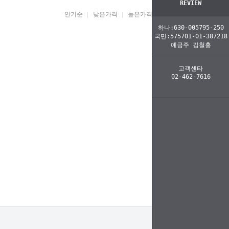
REVIEW
인기순
낮은가격
높은가격
브랜드명
하나:630-005795-250
국민:575701-01-387218
예금주 김철홍
고객센타
02-462-7616