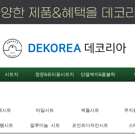
시트지
창문&유리용시트지
단열벽지&폼블럭
목시트
타일시트
벽돌시트
무지
램시트
알루미늄 시트
포인트디자인시트
스