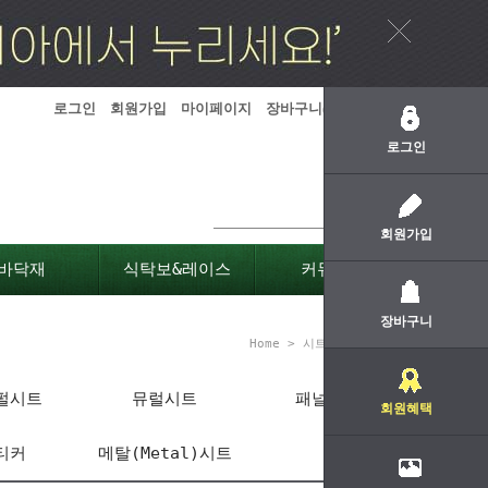
로그인
회원가입
마이페이지
장바구니(
0
)
주문하기
로그인
회원가입
바닥재
식탁보&레이스
커뮤니티
장바구니
Home
>
시트지
>
칠판시트
펄시트
뮤럴시트
패널시트
회원혜택
티커
메탈(Metal)시트