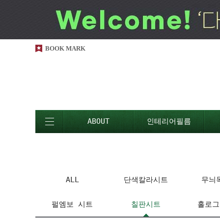
BOOK MARK
ABOUT
인테리어필름
ALL
단색칼라시트
무늬
펄엠보 시트
칠판시트
홀로그