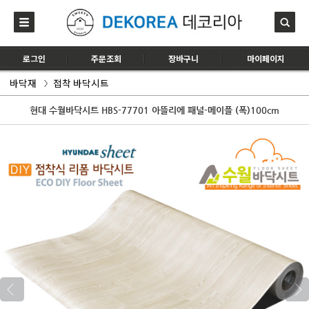
로그인
주문조회
장바구니
마이페이지
바닥재
접착 바닥시트
현대 수월바닥시트 HBS-77701 아뜰리에 패널-메이플 (폭)100cm