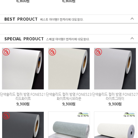
6,800원
6,800원
BEST
PRODUCT
베스트 아이템!! 한자리에 다모였다.
SPECIAL
PRODUCT
스페셜 아이템!! 한자리에 다모였다.
단색솔리드 컬러 방염 FONE521
단색솔리드 컬러 방염 FONE523
단색솔리드 컬러 방염 FONE527
리드화이트
화이트워시브라운
라이트그레이
9,300원
9,300원
9,300원