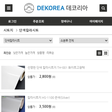
로그인
주문조회
장바구니
마이페이지
시트지
단색칼라시트
최신순
낮은가격
높은가격
상품명
리뷰순
선명한 단색 칼라시트지 TH-001 화이트고광택
2,800원
상품가 :
(0)
칼라시트지 HS-1100 은색(Silver)
3,500원
상품가 :
(0)