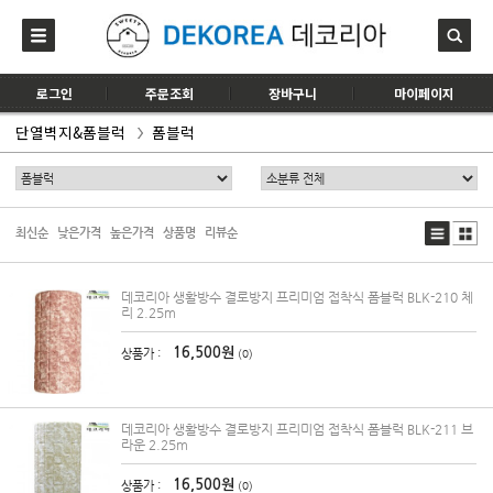
로그인
주문조회
장바구니
마이페이지
단열벽지&폼블럭
폼블럭
최신순
낮은가격
높은가격
상품명
리뷰순
데코리아 생활방수 결로방지 프리미엄 접착식 폼블럭 BLK-210 체
리 2.25m
16,500원
상품가 :
(0)
데코리아 생활방수 결로방지 프리미엄 접착식 폼블럭 BLK-211 브
라운 2.25m
16,500원
상품가 :
(0)