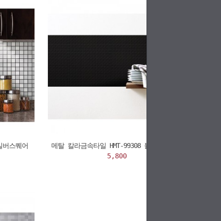
 실버스퀘어
메탈 칼라금속타일 HMT-99308 블랙모자이크
5,800