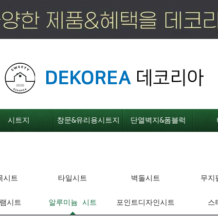
시트지
창문&유리용시트지
단열벽지&폼블럭
목시트
타일시트
벽돌시트
무지
램시트
알루미늄 시트
포인트디자인시트
스