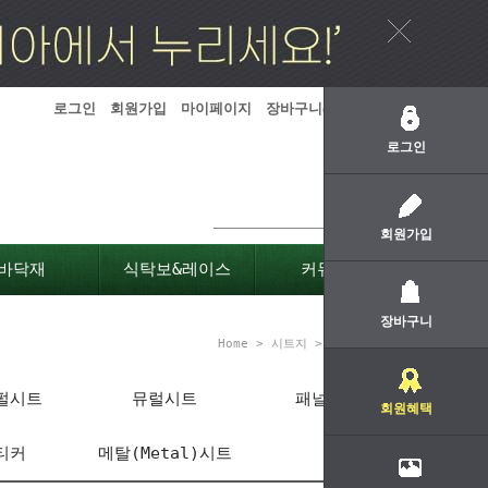
로그인
회원가입
마이페이지
장바구니(
0
)
주문하기
로그인
회원가입
바닥재
식탁보&레이스
커뮤니티
장바구니
Home
>
시트지
>
알루미늄 시트
펄시트
뮤럴시트
패널시트
회원혜택
티커
메탈(Metal)시트