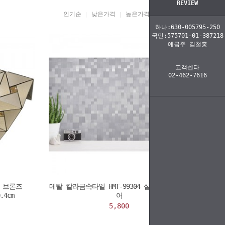
REVIEW
인기순
낮은가격
높은가격
브랜드명
하나:630-005795-250
국민:575701-01-387218
예금주 김철홍
고객센타
02-462-7616
1 브론즈
메탈 칼라금속타일 HMT-99304 실버스테인스퀘
.4cm
어
5,800