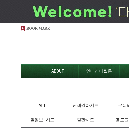
BOOK MARK
ABOUT
인테리어필름
ALL
단색칼라시트
무늬
펄엠보 시트
칠판시트
홀로그