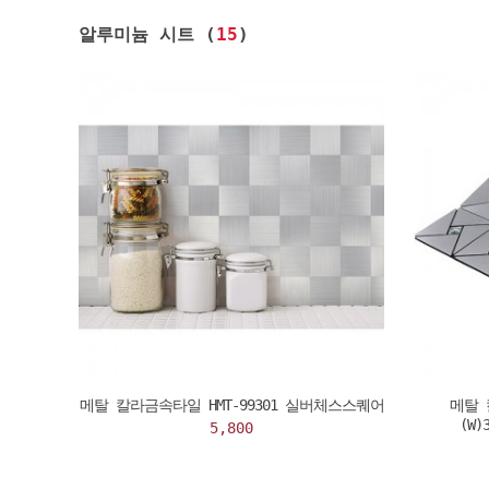
알루미늄 시트 (
15
)
메탈 칼라금속타일 HMT-99301 실버체스스퀘어
메탈 
(W)
5,800