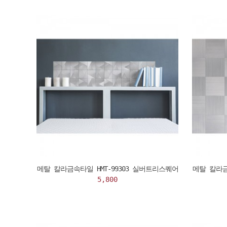
메탈 칼라금속타일 HMT-99303 실버트리스퀘어
메탈 칼라금
5,800