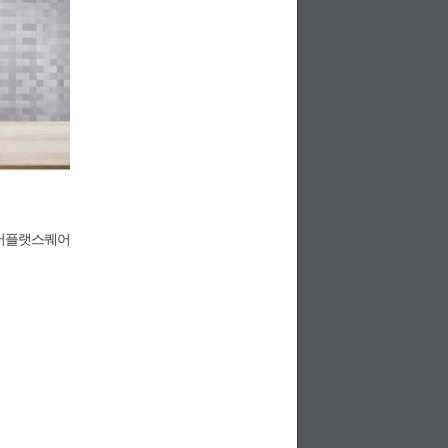
실버플랫스퀘어