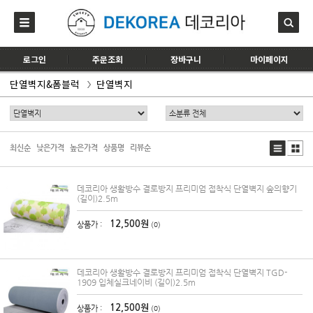
로그인
주문조회
장바구니
마이페이지
단열벽지&폼블럭
단열벽지
최신순
낮은가격
높은가격
상품명
리뷰순
데코리아 생활방수 결로방지 프리미엄 접착식 단열벽지 숲의향기
(길이)2.5m
12,500원
상품가 :
(0)
데코리아 생활방수 결로방지 프리미엄 접착식 단열벽지 TGD-
1909 입체실크네이비 (길이)2.5m
12,500원
상품가 :
(0)